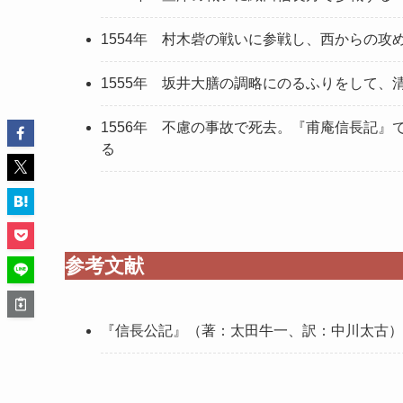
1554年 村木砦の戦いに参戦し、西からの攻
1555年 坂井大膳の調略にのるふりをして
1556年 不慮の事故で死去。『甫庵信長記
る
参考文献
『信長公記』（著：太田牛一、訳：中川太古）