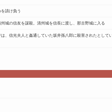
めを請け負う
、清州城の信友を謀殺。清州城を信長に渡し、那古野城に入る
』では、信光夫人と姦通していた坂井孫八郎に殺害されたとして