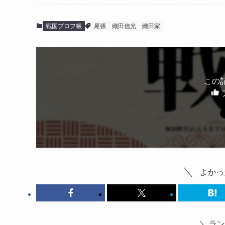
戦国プロフ帳
尾張
織田信光
織田家
この
よかっ
＼ ラ