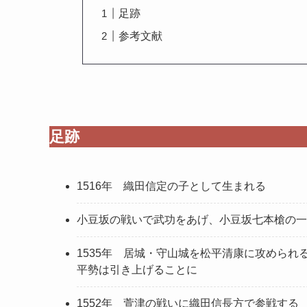
足跡
参考文献
足跡
1516年 織田信定の子として生まれる
小豆坂の戦いで武功をあげ、小豆坂七本槍の一
1535年 居城・守山城を松平清康に攻めら
平勢は引き上げることに
1552年 萱津の戦いに織田信長方で参戦する