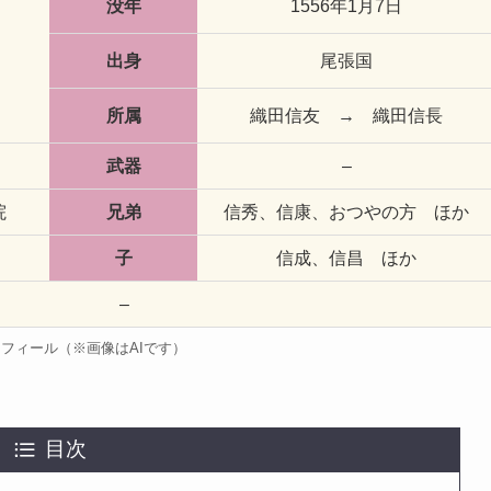
没年
1556年1月7日
出身
尾張国
所属
織田信友 → 織田信長
武器
–
院
兄弟
信秀、信康、おつやの方 ほか
子
信成、信昌 ほか
–
フィール（※画像はAIです）
目次