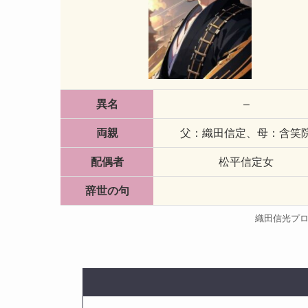
異名
–
両親
父：織田信定、母：含笑
配偶者
松平信定女
辞世の句
織田信光プロ