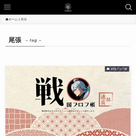
ホーム
尾張
尾張
– tag –
戦国プロフ帳